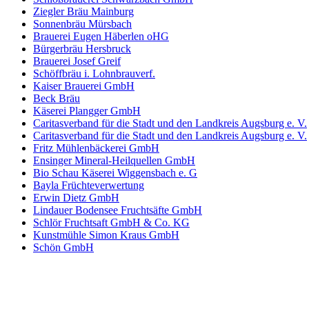
Ziegler Bräu Mainburg
Sonnenbräu Mürsbach
Brauerei Eugen Häberlen oHG
Bürgerbräu Hersbruck
Brauerei Josef Greif
Schöffbräu i. Lohnbrauverf.
Kaiser Brauerei GmbH
Beck Bräu
Käserei Plangger GmbH
Caritasverband für die Stadt und den Landkreis Augsburg e. V.
Caritasverband für die Stadt und den Landkreis Augsburg e. V.
Fritz Mühlenbäckerei GmbH
Ensinger Mineral-Heilquellen GmbH
Bio Schau Käserei Wiggensbach e. G
Bayla Früchteverwertung
Erwin Dietz GmbH
Lindauer Bodensee Fruchtsäfte GmbH
Schlör Fruchtsaft GmbH & Co. KG
Kunstmühle Simon Kraus GmbH
Schön GmbH