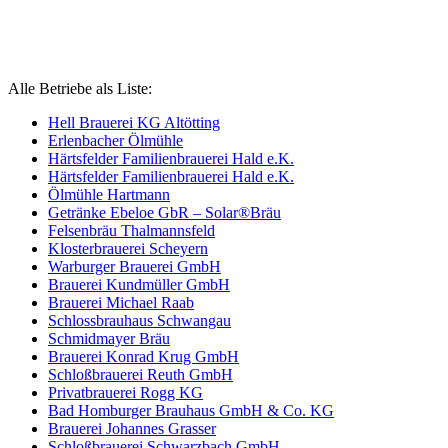
Alle Betriebe als Liste:
Hell Brauerei KG Altötting
Erlenbacher Ölmühle
Härtsfelder Familienbrauerei Hald e.K.
Härtsfelder Familienbrauerei Hald e.K.
Ölmühle Hartmann
Getränke Ebeloe GbR – Solar®Bräu
Felsenbräu Thalmannsfeld
Klosterbrauerei Scheyern
Warburger Brauerei GmbH
Brauerei Kundmüller GmbH
Brauerei Michael Raab
Schlossbrauhaus Schwangau
Schmidmayer Bräu
Brauerei Konrad Krug GmbH
Schloßbrauerei Reuth GmbH
Privatbrauerei Rogg KG
Bad Homburger Brauhaus GmbH & Co. KG
Brauerei Johannes Grasser
Schloßbrauerei Schwarzbach GmbH