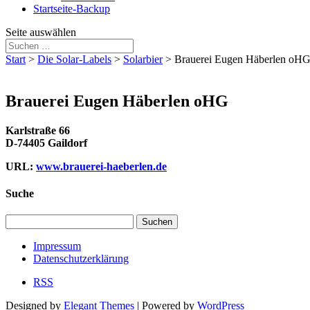
Startseite-Backup
Seite auswählen
Start
>
Die Solar-Labels
>
Solarbier
>
Brauerei Eugen Häberlen oH
Brauerei Eugen Häberlen oHG
Karlstraße 66
D-74405 Gaildorf
URL:
www.brauerei-haeberlen.de
Suche
Suchen
nach:
Impressum
Datenschutzerklärung
RSS
Designed by
Elegant Themes
| Powered by
WordPress